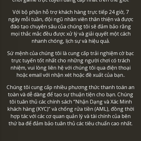
Với bộ phận hỗ trợ khách hàng trực tiếp 24 giờ, 7
ngày mỗi tuần, đội ngũ nhân viên thân thiện và được
đào tạo chuyên sâu của chúng tôi sẽ đảm bảo rằng
mọi thắc mắc đều được xử lý và giải quyết một cách
nhanh chóng, lịch sự và hiệu quả.
Sứ mệnh của chúng tôi là cung cấp trải nghiệm cờ bạc
trực tuyến tốt nhất cho những người chơi có trách
nhiệm, vui lòng liên hệ với chúng tôi qua điện thoại
hoặc email với nhận xét hoặc đề xuất của bạn..
Chúng tôi cung cấp nhiều phương thức thanh toán an
toàn và dễ dàng để tạo sự thuận tiện cho bạn. Chúng
tôi tuân thủ các chính sách “Nhận Dạng và Xác Minh
khách hàng (KYC)” và chống rửa tiền (AML), đồng thời
hợp tác với các cơ quan quản lý và tài chính của bên
thứ ba để đảm bảo tuân thủ các tiêu chuẩn cao nhất.