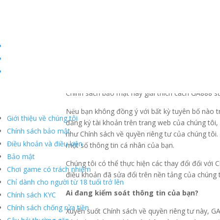
Chính sách bảo mật
Quyền riêng tư của bạn rất quan trọng đối với ch
tôi thu thập thông tin cá nhân của bạn và cách c
Chính sách bảo mật này giải thích cách GA888 s
Xin chào!
Chúng tôi có thể
giúp gì cho bạn?
Nếu bạn không đồng ý với bất kỳ tuyên bố nào tr
Giới thiệu về chúng tôi
đăng ký tài khoản trên trang web của chúng tôi,
Chính sách bảo mật
như Chính sách về quyền riêng tư của chúng tôi.
Điều khoản và điều kiện
một số thông tin cá nhân của bạn.
Bảo mật
Chúng tôi có thể thực hiện các thay đổi đối với
Chơi game có trách nhiệm
điều khoản đã sửa đổi trên nền tảng của chúng t
Chỉ dành cho người từ 18 tuổi trở lên
Ai đang kiểm soát thông tin của bạn?
Chính sách KYC
Chính sách chống rửa tiền
Xuyên suốt Chính sách về quyền riêng tư này, GA