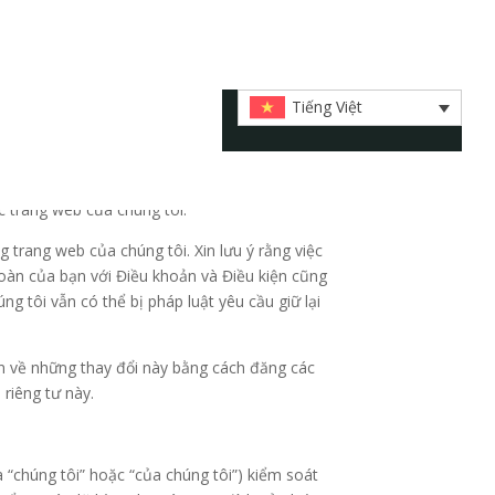
Tiếng Việt
 tôi sẽ rõ ràng và cởi mở về lý do tại sao chúng
húng tôi sẽ giải thích những điều này cho bạn.
c trang web của chúng tôi.
 trang web của chúng tôi. Xin lưu ý rằng việc
toàn của bạn với Điều khoản và Điều kiện cũng
g tôi vẫn có thể bị pháp luật yêu cầu giữ lại
bạn về những thay đổi này bằng cách đăng các
riêng tư này.
 “chúng tôi” hoặc “của chúng tôi”) kiểm soát