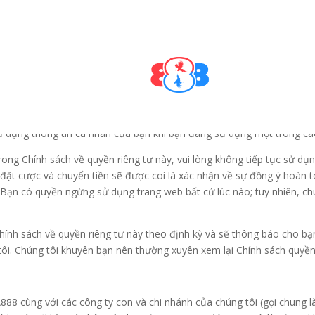
úng tôi và chúng tôi cam kết bảo vệ thông tin cá nhân của bạn. Chúng
húng tôi sử dụng thông tin đó. Khi bạn có các lựa chọn hoặc quyền, c
ử dụng thông tin cá nhân của bạn khi bạn đang sử dụng một trong cá
ong Chính sách về quyền riêng tư này, vui lòng không tiếp tục sử dụng
 đặt cược và chuyển tiền sẽ được coi là xác nhận về sự đồng ý hoàn 
 Bạn có quyền ngừng sử dụng trang web bất cứ lúc nào; tuy nhiên, chún
 Chính sách về quyền riêng tư này theo định kỳ và sẽ thông báo cho 
ôi. Chúng tôi khuyên bạn nên thường xuyên xem lại Chính sách quyền 
888 cùng với các công ty con và chi nhánh của chúng tôi (gọi chung là