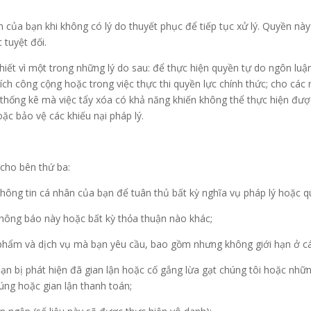
n của bạn khi không có lý do thuyết phục để tiếp tục xử lý. Quyền nà
tuyệt đối.
hiết vì một trong những lý do sau: để thực hiện quyền tự do ngôn luận
ích công cộng hoặc trong việc thực thi quyền lực chính thức; cho các m
 thống kê mà việc tẩy xóa có khả năng khiến không thể thực hiện đ
hoặc bảo vệ các khiếu nại pháp lý.
 cho bên thứ ba:
 thông tin cá nhân của bạn để tuân thủ bất kỳ nghĩa vụ pháp lý hoặc q
thông báo này hoặc bất kỳ thỏa thuận nào khác;
n phẩm và dịch vụ mà bạn yêu cầu, bao gồm nhưng không giới hạn ở 
bạn bị phát hiện đã gian lận hoặc cố gắng lừa gạt chúng tôi hoặc nh
úng hoặc gian lận thanh toán;