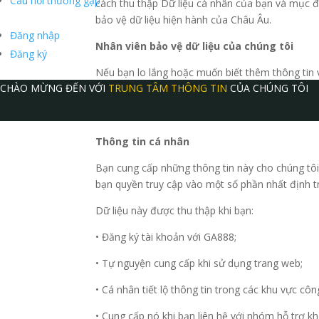
Câu hỏi thường gặp
cách thu thập Dữ liệu cá nhân của bạn và mục đ
bảo vệ dữ liệu hiện hành của Châu Âu.
Đăng nhập
Nhân viên bảo vệ dữ liệu của chúng tôi
Đăng ký
Nếu bạn lo lắng hoặc muốn biết thêm thông tin v
CHÀO MỪNG ĐẾN VỚI
TRUNG TÂM THÔNG TIN
CỦA CHÚNG TÔI
hotro@ga888.com
.
Thông tin chúng tôi thu thập về bạn
Thông tin cá nhân
Bạn cung cấp những thông tin này cho chúng tôi 
bạn quyền truy cập vào một số phần nhất định tr
Dữ liệu này được thu thập khi bạn:
• Đăng ký tài khoản với GA888;
• Tự nguyện cung cấp khi sử dụng trang web;
• Cá nhân tiết lộ thông tin trong các khu vực cô
• Cung cấp nó khi bạn liên hệ với nhóm hỗ trợ k