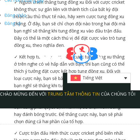
✓ Người chiến thắng tung đồng xu Đối với cược cricket
không thực sự gắn liền với thành tích của bất kỳ đội
Đăng nhập
hoặc cầu thủ thực tế nào, hãy xem cược tung đồng xu
Đăng ký
thắng. Ở đây, bạn sẽ chỉ chọn đội nào trong hai đội mà
bạn nghĩ sẽ thắng khi tung đồng xu vào đầu trận đấu.
Đây có thể là một cách thú vị để đặt cược vào trò tung
đồng xu, theo nghĩa đen.
✓ Kết hợp tung đồng xu Nếu cược tung đồng xu thắng
ở trên nghe có vẻ hấp dẫn với bạn, thì bạn cũng có thể
thích ý tưởng đặt cược kết hợp tung đồng xu. Đối với
Tiếng Việt
loại cược này, bạn sẽ bắt đầu bằng cách chọn đội mà
bạn nghĩ sẽ thắng khi tung đồng xu. Tuy nhiên, có một
thành phần thứ hai mà bạn cũng phải quyết định. Sau
CHÀO MỪNG ĐẾN VỚI
TRUNG TÂM THÔNG TIN
CỦA CHÚNG TÔI
khi chọn đội mà bạn nghĩ sẽ thắng khi tung đồng xu,
bạn cũng phải quyết định xem họ sẽ chọn ném bóng
hay đánh bóng trước. Để thắng cược này, bạn sẽ phải
chọn đúng cả hai phần của tổ hợp.
✓ Cược trận đấu Hình thức cược cricket phổ biến nhất