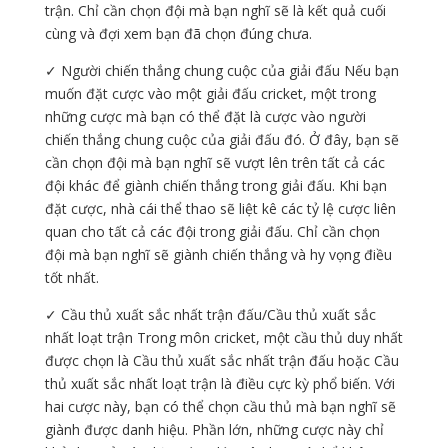
trận. Chỉ cần chọn đội mà bạn nghĩ sẽ là kết quả cuối
cùng và đợi xem bạn đã chọn đúng chưa.
✓ Người chiến thắng chung cuộc của giải đấu Nếu bạn
muốn đặt cược vào một giải đấu cricket, một trong
những cược mà bạn có thể đặt là cược vào người
chiến thắng chung cuộc của giải đấu đó. Ở đây, bạn sẽ
cần chọn đội mà bạn nghĩ sẽ vượt lên trên tất cả các
đội khác để giành chiến thắng trong giải đấu. Khi bạn
đặt cược, nhà cái thể thao sẽ liệt kê các tỷ lệ cược liên
quan cho tất cả các đội trong giải đấu. Chỉ cần chọn
đội mà bạn nghĩ sẽ giành chiến thắng và hy vọng điều
tốt nhất.
✓ Cầu thủ xuất sắc nhất trận đấu/Cầu thủ xuất sắc
nhất loạt trận Trong môn cricket, một cầu thủ duy nhất
được chọn là Cầu thủ xuất sắc nhất trận đấu hoặc Cầu
thủ xuất sắc nhất loạt trận là điều cực kỳ phổ biến. Với
hai cược này, bạn có thể chọn cầu thủ mà bạn nghĩ sẽ
giành được danh hiệu. Phần lớn, những cược này chỉ