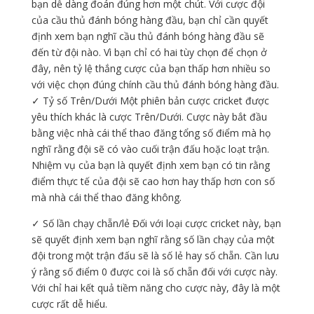
bạn dễ dàng đoán đúng hơn một chút. Với cược đội
của cầu thủ đánh bóng hàng đầu, bạn chỉ cần quyết
định xem bạn nghĩ cầu thủ đánh bóng hàng đầu sẽ
đến từ đội nào. Vì bạn chỉ có hai tùy chọn để chọn ở
đây, nên tỷ lệ thắng cược của bạn thấp hơn nhiều so
với việc chọn đúng chính cầu thủ đánh bóng hàng đầu.
✓ Tỷ số Trên/Dưới Một phiên bản cược cricket được
yêu thích khác là cược Trên/Dưới. Cược này bắt đầu
bằng việc nhà cái thể thao đăng tổng số điểm mà họ
nghĩ rằng đội sẽ có vào cuối trận đấu hoặc loạt trận.
Nhiệm vụ của bạn là quyết định xem bạn có tin rằng
điểm thực tế của đội sẽ cao hơn hay thấp hơn con số
mà nhà cái thể thao đăng không.
✓ Số lần chạy chẵn/lẻ Đối với loại cược cricket này, bạn
sẽ quyết định xem bạn nghĩ rằng số lần chạy của một
đội trong một trận đấu sẽ là số lẻ hay số chẵn. Cần lưu
ý rằng số điểm 0 được coi là số chẵn đối với cược này.
Với chỉ hai kết quả tiềm năng cho cược này, đây là một
cược rất dễ hiểu.