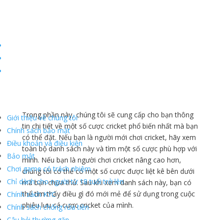
Các thị trường cá cược
cricket phổ biến nhất
Sep 3, 2024
|
Cá cược thể thao
Xin chào!
Chúng tôi có thể
giúp gì cho bạn?
Trong phần này, chúng tôi sẽ cung cấp cho bạn thông
Giới thiệu về chúng tôi
tin chi tiết về một số cược cricket phổ biến nhất mà bạn
Chính sách bảo mật
có thể đặt. Nếu bạn là người mới chơi cricket, hãy xem
Điều khoản và điều kiện
toàn bộ danh sách này và tìm một số cược phù hợp với
Bảo mật
mình. Nếu bạn là người chơi cricket nâng cao hơn,
Chơi game có trách nhiệm
chúng tôi có thể có một số cược được liệt kê bên dưới
Chỉ dành cho người từ 18 tuổi trở lên
mà bạn chưa thử. Sau khi xem danh sách này, bạn có
thể tìm thấy điều gì đó mới mẻ để sử dụng trong cuộc
Chính sách KYC
phiêu lưu cá cược cricket của mình.
Chính sách chống rửa tiền
Câu hỏi thường gặp