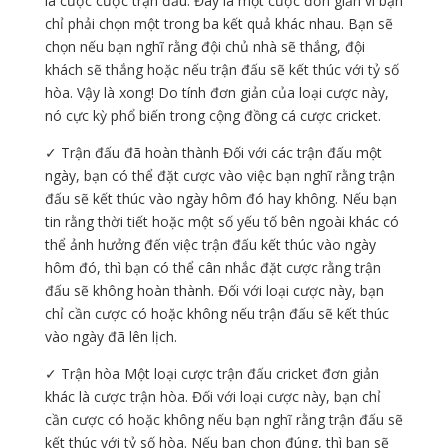
là cược cược trận đấu. Đây là một cược đơn giản vì bạn
chỉ phải chọn một trong ba kết quả khác nhau. Bạn sẽ
chọn nếu bạn nghĩ rằng đội chủ nhà sẽ thắng, đội
khách sẽ thắng hoặc nếu trận đấu sẽ kết thúc với tỷ số
hòa. Vậy là xong! Do tính đơn giản của loại cược này,
nó cực kỳ phổ biến trong cộng đồng cá cược cricket.
✓ Trận đấu đã hoàn thành Đối với các trận đấu một
ngày, bạn có thể đặt cược vào việc bạn nghĩ rằng trận
đấu sẽ kết thúc vào ngày hôm đó hay không. Nếu bạn
tin rằng thời tiết hoặc một số yếu tố bên ngoài khác có
thể ảnh hưởng đến việc trận đấu kết thúc vào ngày
hôm đó, thì bạn có thể cân nhắc đặt cược rằng trận
đấu sẽ không hoàn thành. Đối với loại cược này, bạn
chỉ cần cược có hoặc không nếu trận đấu sẽ kết thúc
vào ngày đã lên lịch.
✓ Trận hòa Một loại cược trận đấu cricket đơn giản
khác là cược trận hòa. Đối với loại cược này, bạn chỉ
cần cược có hoặc không nếu bạn nghĩ rằng trận đấu sẽ
kết thúc với tỷ số hòa. Nếu bạn chọn đúng, thì bạn sẽ