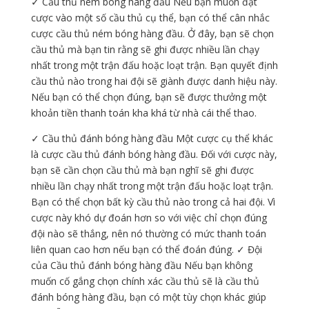
✓ Cầu thủ ném bóng hàng đầu Nếu bạn muốn đặt
cược vào một số cầu thủ cụ thể, bạn có thể cân nhắc
cược cầu thủ ném bóng hàng đầu. Ở đây, bạn sẽ chọn
cầu thủ mà bạn tin rằng sẽ ghi được nhiều lần chạy
nhất trong một trận đấu hoặc loạt trận. Bạn quyết định
cầu thủ nào trong hai đội sẽ giành được danh hiệu này.
Nếu bạn có thể chọn đúng, bạn sẽ được thưởng một
khoản tiền thanh toán kha khá từ nhà cái thể thao.
✓ Cầu thủ đánh bóng hàng đầu Một cược cụ thể khác
là cược cầu thủ đánh bóng hàng đầu. Đối với cược này,
bạn sẽ cần chọn cầu thủ mà bạn nghĩ sẽ ghi được
nhiều lần chạy nhất trong một trận đấu hoặc loạt trận.
Bạn có thể chọn bất kỳ cầu thủ nào trong cả hai đội. Vì
cược này khó dự đoán hơn so với việc chỉ chọn đúng
đội nào sẽ thắng, nên nó thường có mức thanh toán
liên quan cao hơn nếu bạn có thể đoán đúng. ✓ Đội
của Cầu thủ đánh bóng hàng đầu Nếu bạn không
muốn cố gắng chọn chính xác cầu thủ sẽ là cầu thủ
đánh bóng hàng đầu, bạn có một tùy chọn khác giúp