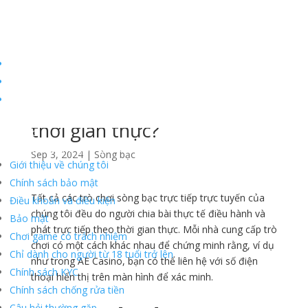
Làm sao tôi biết được các
trò chơi sòng bạc trực tiếp
được phát trực tiếp theo
thời gian thực?
Xin chào!
Chúng tôi có thể
giúp gì cho bạn?
Sep 3, 2024
|
Sòng bạc
Giới thiệu về chúng tôi
Chính sách bảo mật
Tất cả các trò chơi sòng bạc trực tiếp trực tuyến của
Điều khoản và điều kiện
chúng tôi đều do người chia bài thực tế điều hành và
Bảo mật
phát trực tiếp theo thời gian thực. Mỗi nhà cung cấp trò
Chơi game có trách nhiệm
chơi có một cách khác nhau để chứng minh rằng, ví dụ
Chỉ dành cho người từ 18 tuổi trở lên
như trong AE Casino, bạn có thể liên hệ với số điện
Chính sách KYC
thoại hiển thị trên màn hình để xác minh.
Chính sách chống rửa tiền
Câu hỏi thường gặp