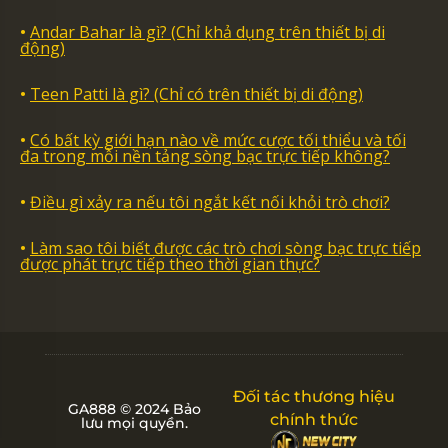
Andar Bahar là gì? (Chỉ khả dụng trên thiết bị di
động)
Teen Patti là gì? (Chỉ có trên thiết bị di động)
Có bất kỳ giới hạn nào về mức cược tối thiểu và tối
đa trong mỗi nền tảng sòng bạc trực tiếp không?
Điều gì xảy ra nếu tôi ngắt kết nối khỏi trò chơi?
Làm sao tôi biết được các trò chơi sòng bạc trực tiếp
được phát trực tiếp theo thời gian thực?
Đối tác thương hiệu
GA888 © 2024 Bảo
chính thức
lưu mọi quyền
.