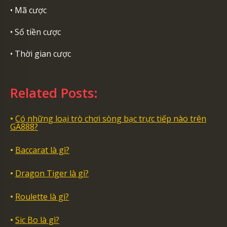
• Mã cược
• Số tiền cược
• Thời gian cược
Related Posts:
Có những loại trò chơi sòng bạc trực tiếp nào trên
GA888?
Baccarat là gì?
Dragon Tiger là gì?
Roulette là gì?
Sic Bo là gì?