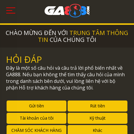
CHÀO MỪNG ĐẾN VỚI
TRUNG TÂM THÔNG
TIN
CỦA CHÚNG TÔI
HỎI ĐÁP
Đây là một số câu hỏi và câu trả lời phổ biến nhất về
GA888. Nếu bạn không thể tìm thấy câu hỏi của mình
trong danh sách bên dưới, vui lòng liên hệ với bộ
phận Hỗ trợ khách hàng của chúng tôi.
Gửi tiền
Rút tiền
Tài khoản của tôi
Kỹ thuật
CHĂM SÓC KHÁCH HÀNG
Khác