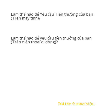
Làm thế nào để Yêu cầu Tiền thưởng của bạn
(Trên máy tính)?
Làm thế nào để yêu cầu tiền thưởng của bạn
(Trên điện thoại di động)?
Đối tác thương hiệu
GA888 © 2024 Bảo