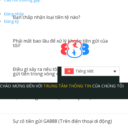
Đăng nhập
Bạn chấp nhận loại tiền tệ nào?
Đăng ký
Phải mất bao lâu để xử lý khoản tiền gửi của
tôi?
Điều gì xảy ra nếu tôi không hoàn tất giao dịch
Tiếng Việt
gửi tiền trong vòng 48 giờ?
CHÀO MỪNG ĐẾN VỚI
TRUNG TÂM THÔNG TIN
CỦA CHÚNG TÔI
Sự cố tiền gửi GA888 (Trên máy tính)
Sự cố tiền gửi GA888 (Trên điện thoại di động)