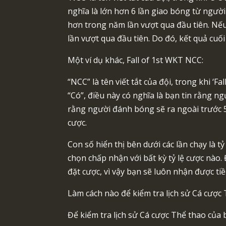
nghĩa là lớn hơn 6 lần giao bóng từ người
hơn trong năm lần vượt qua đầu tiên. Nếu
lần vượt qua đầu tiên. Do đó, kết quả cuố
Một ví dụ khác, Fall of 1st WKT NCC:
“NCC” là tên viết tắt của đội, trong khi ‘
“Có”, điều này có nghĩa là bạn tin rằng n
rằng người đánh bóng sẽ ra ngoài trước 5
cược.
Con số hiển thị bên dưới các lần chạy là t
chọn chấp nhận với bất kỳ tỷ lệ cược nào.
đặt cược, vì vậy bạn sẽ luôn nhận được tiền
Làm cách nào để kiểm tra lịch sử Cá cược 
Để kiểm tra lịch sử Cá cược Thể thao của 