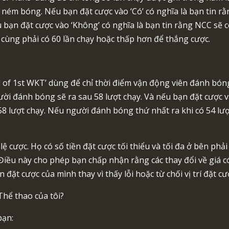
 ném bóng. Nếu bạn đặt cược vào ‘Có’ có nghĩa là bạn tin r
 bạn đặt cược vào ‘Không’ có nghĩa là bạn tin rằng NCC sẽ c
i cùng phải có 60 lần chạy hoặc thấp hơn để thắng cược.
Fall of 1st WKT’ dùng để chỉ thời điểm vận động viên đánh bó
gười đánh bóng sẽ ra sau 58 lượt chạy. Và nếu bạn đặt cược v
8 lượt chạy. Nếu người đánh bóng thứ nhất ra khi có 54 lượ
ỷ lệ cược. Họ có số tiền đặt cược tối thiểu và tối đa ở bên p
 Điều này cho phép bạn chấp nhận rằng các thay đổi về giá có
 đặt cược của mình thay vì thấy lỗi hoặc từ chối vị trí đặt c
Thể thao của tôi?
bạn: