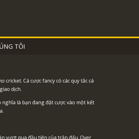
ÚNG TÔI
 cricket. Cá cược fancy có các quy tắc cá
giao dịch.
có nghĩa là bạn đang đặt cược vào một kết
a.
lần vượt qua đầu tiên của trận đấu. Over