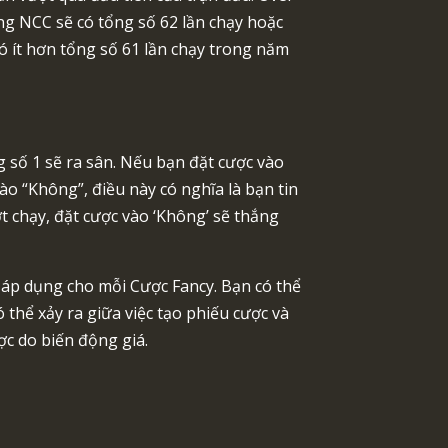
ằng NCC sẽ có tổng số 62 lần chạy hoặc
ó ít hơn tổng số 61 lần chạy trong năm
ng số 1 sẽ ra sân. Nếu bạn đặt cược vào
ào “Không”, điều này có nghĩa là bạn tin
t chạy, đặt cược vào ‘Không’ sẽ thắng
hải áp dụng cho mỗi Cược Fancy. Bạn có thể
 thể xảy ra giữa việc tạo phiếu cược và
ược do biến động giá.