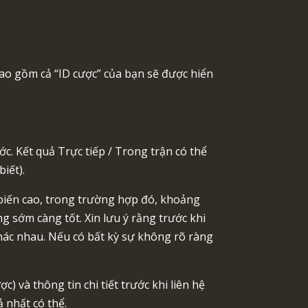
bao gồm cả “ID cược” của bạn sẽ được hiển
c. Kết quả Trực tiếp / Trong trận có thể
iết).
 biến cao, trong trường hợp đó, khoảng
g sớm càng tốt. Xin lưu ý rằng trước khi
hác nhau. Nếu có bất kỳ sự không rõ ràng
.
) và thông tin chi tiết trước khi liên hệ
 nhất có thể.