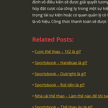
định vô điều kiện sẽ được giải quyết tươn
hủy đặt cược của công ty trong một sự ki
trọng tài sự kiện hoặc cơ quan quản lý có l
là vô hiệu. Công thức thanh toán sẽ được t
Related Posts:
Cược thể thao – 1X2 là gì?
Sportsbook – Handicap là gì?
Sportsbook – Outright là gì?
Sportsbook – Rút tiền là gì?
Nhà cái thể thao – Làm thế nào để tôi t
Sportsbook – Thể thao ảo là gì?